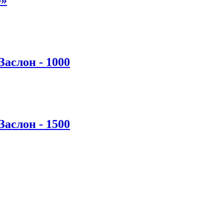
0»
аслон - 1000
аслон - 1500